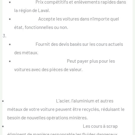
Services :
Prix compétitifs et enlèvements rapides dans
la région de Laval.
Spécialité :
Accepte les voitures dans n’importe quel
état, fonctionnelles ou non.
Scrap Montréal
Services :
Fournit des devis basés sur les cours actuels
des métaux.
Offres Supplémentaires :
Peut payer plus pour les
voitures avec des pièces de valeur.
Avantages Environnementaux du Scrappage de Voiture
Recyclage des Métaux :
L’acier, l’aluminium et autres
métaux de votre voiture peuvent être recyclés, réduisant le
besoin de nouvelles opérations minières.
Élimination Appropriée des Fluides :
Les cours à scrap
éliminent de manière responsable les fluides dangereux